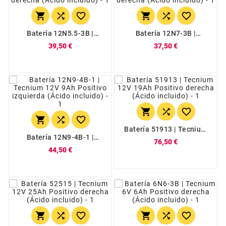






Batería 12N5.5-3B |
Batería 12N7-3B |
Tecnium 12V 5,5Ah
Tecnium 12V 7Ah
39,50 €
37,50 €
Positivo Derecha (Ácido
Positivo Derecha (Ácido
Incluido)
Incluido)






Batería 51913 | Tecnium
12V 19Ah Positivo
Batería 12N9-4B-1 |
76,50 €
Derecha (Ácido Incluido)
Tecnium 12V 9Ah
44,50 €
Positivo Izquierda (Ácido
Incluido)





