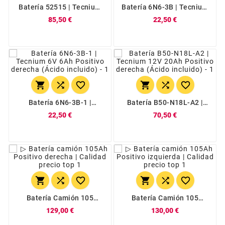
Batería 52515 | Tecnium
Batería 6N6-3B | Tecnium
12V 25Ah Positivo
6V 6Ah Positivo Derecha
85,50 €
22,50 €
Derecha (Ácido Incluido)
(Ácido Incluido)






Batería 6N6-3B-1 |
Batería B50-N18L-A2 |
Tecnium 6V 6Ah Positivo
Tecnium 12V 20Ah
22,50 €
70,50 €
Derecha (Ácido Incluido)
Positivo Derecha (Ácido
Incluido)






Batería Camión 105
Batería Camión 105
Amperios 900A Positivo
Amperios 900A Positivo
129,00 €
130,00 €
Derecha | AMPodium
Izquierda | AMPodium
AMPC105D
AMPC105I