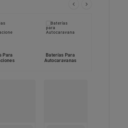


s Para
Baterías Para
Bateria Para 
ciones
Autocaravanas
Scooters Elé