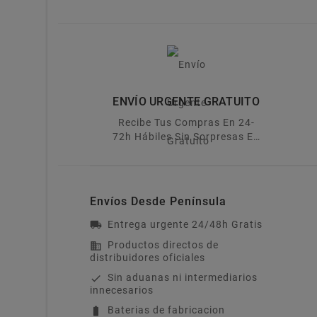
ENVÍO URGENTE GRATUITO
Recibe Tus Compras En 24-
72h Hábiles Sin Sorpresas En
El Precio
Envíos Desde Península
Entrega urgente 24/48h Gratis
local_shipping
Productos directos de
business
distribuidores oficiales
Sin aduanas ni intermediarios
check
innecesarios
Baterias de fabricacion
battery_full