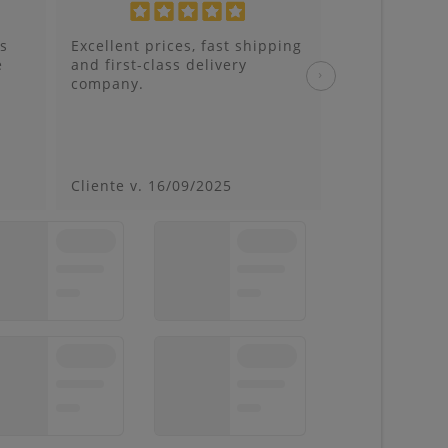
s
Excellent prices, fast shipping
Hice un pedi
e
and first-class delivery
y de ellas un
›
company.
devolver. Me 
al día siguie
un repartidor 
Cliente v.
16/09/2025
Cliente v.
29