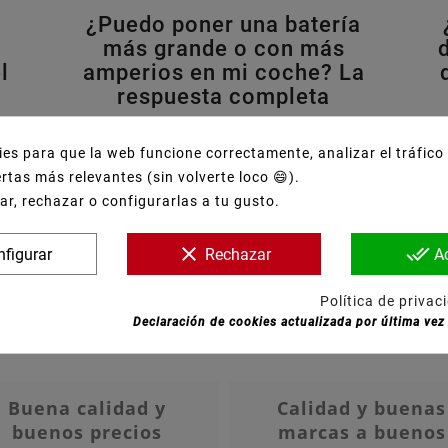
¿Puedo poner una batería
más grande o con más
l
amperios en mi coche? La
respuesta completa
na
¿Quieres poner una batería más grande
 Te
o con más amperios en tu coche? Te
g
s para que la web funcione correctamente, analizar el tráfico y
ría
explicamos cuándo se puede hacer, qué
rtas más relevantes (sin volverte loco 😄).
riesgos existen y qué debes revisar ...
r, rechazar o configurarlas a tu gusto.
clear
done_all
figurar
Rechazar
A
Política de privac
Declaración de cookies actualizada por última vez 
Buena calidad y
Calidad y buenas
buenos precios
marcas a buenos