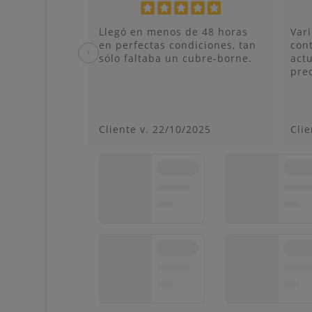
 ya que no
Llegó en menos de 48 horas
Var
 trato por
en perfectas condiciones, tan
con
‹
ne.
sólo faltaba un cubre-borne.
act
prec
2025
Cliente v.
22/10/2025
Clie