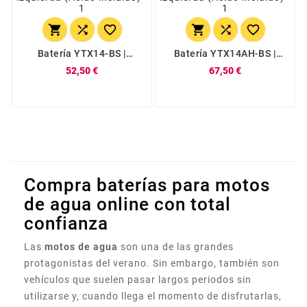






Batería YTX14-BS |
Batería YTX14AH-BS |
Tecnium 12V 12Ah
Tecnium 12V 12Ah
52,50 €
67,50 €
Positivo Izquierda (Ácido
Positivo Izquierda (Ácido
Incluido)
Incluido)
Compra baterías para motos
de agua online con total
confianza
Las
motos de agua
son una de las grandes
protagonistas del verano. Sin embargo, también son
vehículos que suelen pasar largos periodos sin
utilizarse y, cuando llega el momento de disfrutarlas,