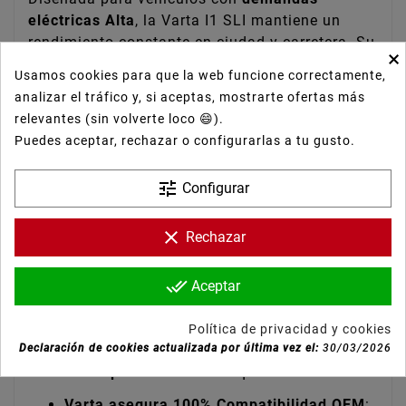
eléctricas Alta
, la Varta I1 SLI mantiene un
rendimiento constante en ciudad y carretera. Su
×
tecnología asegura una
potencia de arranque
Usamos cookies para que la web funcione correctamente,
fiable incluso en climas fríos
, ayuda a evitar
analizar el tráfico y, si aceptas, mostrarte ofertas más
descargas imprevistas y protege la vida útil del
relevantes (sin volverte loco 😄).
sistema eléctrico.
Puedes aceptar, rechazar o configurarlas a tu gusto.
Ventajas de la
tune
Configurar
Varta I1 SLI
clear
Rechazar
done_all
Aceptar
Reciente fabricación garantizada
: sin
Política de privacidad y cookies
stock obsoleto.
Declaración de cookies actualizada por última vez el:
30/03/2026
Arranque fiable
en cualquier condición.
Varta asegura 100% Compatibilidad OEM
: