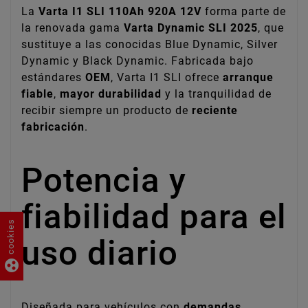
La
Varta I1 SLI 110Ah 920A 12V
forma parte de
la renovada gama
Varta Dynamic SLI 2025
, que
sustituye a las conocidas Blue Dynamic, Silver
Dynamic y Black Dynamic. Fabricada bajo
estándares
OEM
, Varta I1 SLI ofrece
arranque
fiable
,
mayor durabilidad
y la tranquilidad de
recibir siempre un producto de
reciente
fabricación
.
Potencia y
fiabilidad para el
cookies
uso diario
group_work
Diseñada para vehículos con
demandas