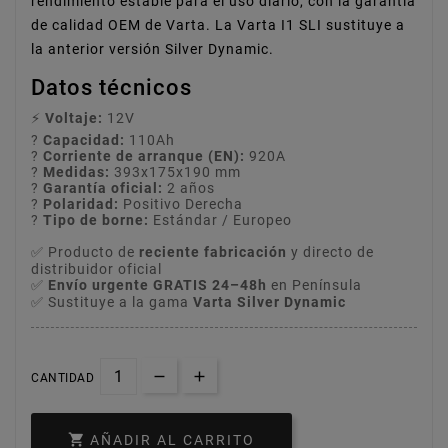
rendimiento estable para el uso diario, con la garantía
de calidad OEM de Varta. La Varta I1 SLI sustituye a
la anterior versión Silver Dynamic.
Datos técnicos
⚡
Voltaje:
12V
?
Capacidad:
110Ah
?
Corriente de arranque (EN):
920A
?
Medidas:
393x175x190 mm
?️
Garantía oficial:
2 años
?
Polaridad:
Positivo Derecha
?
Tipo de borne:
Estándar / Europeo
✅ Producto de
reciente fabricación
y directo de
distribuidor oficial
✅
Envío urgente GRATIS 24–48h
en Península
✅ Sustituye a la gama
Varta Silver Dynamic
CANTIDAD

AÑADIR AL CARRITO