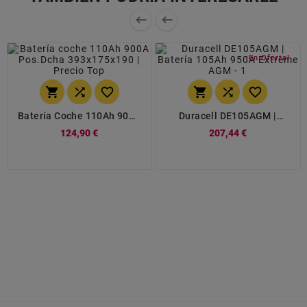


¡En Oferta!






Batería Coche 110Ah 900A
Duracell DE105AGM |
Positivo Derecha |
Batería 105Ah 950A
124,90 €
207,44 €
393x175x190 AMPodium
Extreme AGM
Batteries