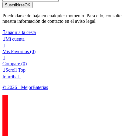
Suscribirse
OK
Puede darse de baja en cualquier momento. Para ello, consulte
nuestra información de contacto en el aviso legal.

añadir a la cesta

Mi cuenta

Mis Favoritos
(0)

Compare (
0
)

Scroll Top
Ir arriba

© 2026 - MejorBaterias