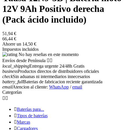
12V 9Ah Positivo derecha
(Pack ácido incluido)
51,94 €
66,44 €
Ahorre un 14,50 €
Impuestos incluidos
No hay reseñas en este momento
Envíos desde Península


local_shipping
Entrega urgente 24/48h Gratis
business
Productos directos de distribuidores oficiales
check
Sin aduanas ni intermediarios innecesarios
battery_full
Baterias de fabricacion reciente garantizada
email
Atencion al cliente:
WhatsApp
/
email
Categorías



Baterías para...

Tipos de baterías

Marcas

Cargadores